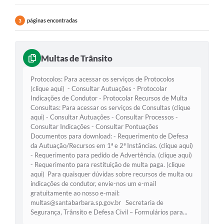
Ouvidoria
páginas encontradas
3
Transparência
Programa de Incentivo ao Desenvolvimento
Multas de Trânsito
Legislação
Protocolos: Para acessar os serviços de Protocolos
Covid-19
(clique aqui) - Consultar Autuações - Protocolar
Indicações de Condutor - Protocolar Recursos de Multa
Imóveis
Consultas: Para acessar os serviços de Consultas (clique
aqui) - Consultar Autuações - Consultar Processos -
Consultar Indicações - Consultar Pontuações
Protocolo
Documentos para download: - Requerimento de Defesa
da Autuação/Recursos em 1ª e 2ª Instâncias. (clique aqui)
Doação CMDCA
- Requerimento para pedido de Advertência. (clique aqui)
- Requerimento para restituição de multa paga. (clique
Utilidades
aqui) Para quaisquer dúvidas sobre recursos de multa ou
indicações de condutor, envie-nos um e-mail
Certidão Negativa de Empresa
gratuitamente ao nosso e-mail:
multas@santabarbara.sp.gov.br
Secretaria de
Certidão Negativa de Imóvel
Segurança, Trânsito e Defesa Civil – Formulários para...