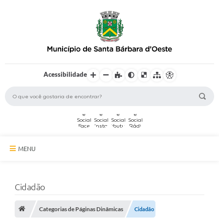
Acessibilidade
MENU
A Cidade
Cidadão
Secretarias
Categorias de Páginas Dinâmicas
Serviços Online
Cidadão