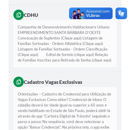
Parcerias com Organização da Sociedade Civil (OSC)
Conselhos Municipais
CDHU
Lei Aldir Blanc
Companhia de Desenvolvimento Habitacional e Urbano
EMPREENDIMENTO SANTA BÁRBARA D’OESTE
Cartas de Serviço ao Usuário
Convocação de Suplentes (Clique aqui) Listagem de
Famílias Sorteadas - Ordem Alfabética (Clique aqui)
Publicidade
Listagem de Famílias Sorteadas - Ordem Classificação
(Clique aqui) Edital de Sorteio (clique aqui) Relação
Principal
de Famílias Inscritas para Retirada de Senha (clique aqui)
Galeria de Fotos
Notícias
Cadastro Vagas Exclusivas
Galeria de Vídeos
Orientações – Cadastro de Credencial para Utilização de
Vagas Exclusivas Como obter? Credencial de Idoso: O
Legislação
cidadão deverá ter idade igual ou superior a 60 anos e
sendo habilitado no Estado de São Paulo, poderá obtê-la
Links
através do app “Carteira Digital de Trânsito” seguindo o
passo a passo: Na sequência, você deve selecionar a
Enquete
opção “Baixar Credencial”. Na próxima tela, o app exibe