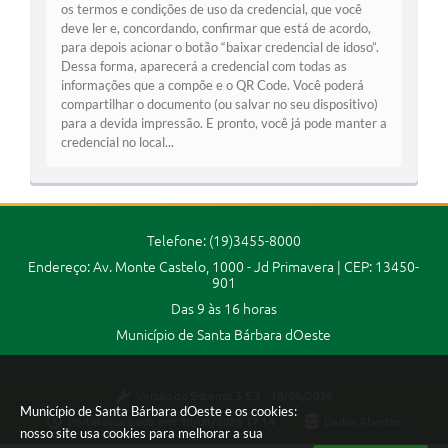
os termos e condições de uso da credencial, que você
Jornal
deve ler e, concordando, confirmar que está de acordo,
para depois acionar o botão “baixar credencial de idoso”.
Agenda
Dessa forma, aparecerá a credencial com todas as
informações que a compõe e o QR Code. Você poderá
Contato
compartilhar o documento (ou salvar no seu dispositivo)
para a devida impressão. E pronto, você já pode manter a
Plano Municipal de Segurança Pública
credencial no local...
Plano de Contratações Anuais
Telefone: (19)3455-8000
Endereço: Av. Monte Castelo, 1000 - Jd Primavera | CEP: 13450-
901
Das 9 às 16 horas
Município de Santa Bárbara dOeste
Versão do Sistema:
3.5.3 - 19/06/2026
Município de Santa Bárbara dOeste e os cookies:
Portal atualizado em:
10/08/2026 17:14
Dados Abertos
nosso site usa cookies para melhorar a sua