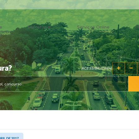
e
Secretarias
Serviços Online
O
ura?
ACESSIBILIDADE
BRIL DE 2017