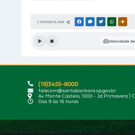
COMPARTILHAR
FACEBOOK
MESSENGER
TWITTER
WHATSAPP
OUTR
Velocidade de 
(19)3455-8000
falecom@santabarbara.sp.gov.br
Av. Monte Castelo, 1000 - Jd Primavera | 
Das 9 às 16 horas