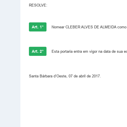
RESOLVE:
Art. 1°
Nomear CLEBER ALVES DE ALMEIDA como C
Art. 2°
Esta portaria entra em vigor na data de sua ed
Santa Bárbara d’Oeste, 07 de abril de 2017.