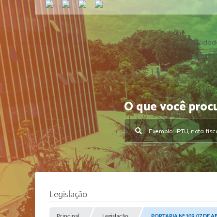
A Cidad
O que você proc
Legislação
Principal
Legislação
PORTARIA Nº 109, 07 DE A