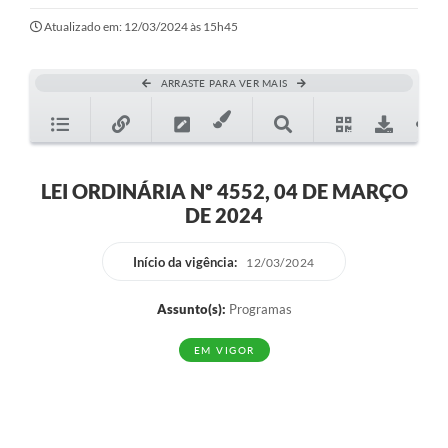
Ouvidoria
Atualizado em: 12/03/2024 às 15h45
Transparência
ARRASTE PARA VER MAIS
Programa de Incentivo ao Desenvolvimento
Legislação
Covid-19
LEI ORDINÁRIA Nº 4552, 04 DE MARÇO
DE 2024
Imóveis
Protocolo
Início da vigência:
12/03/2024
Doação CMDCA
Assunto(s):
Programas
Utilidades
EM VIGOR
Certidão Negativa de Empresa
Certidão Negativa de Imóvel