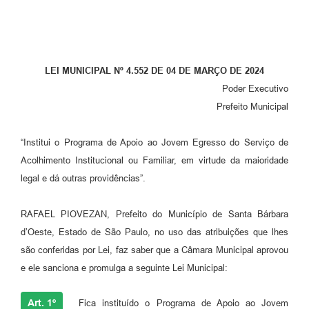
Parcerias com Organização da Sociedade Civil (OSC)
Conselhos Municipais
Lei Aldir Blanc
LEI MUNICIPAL Nº 4.552 DE 04 DE MARÇO DE 2024
Cartas de Serviço ao Usuário
Poder Executivo
Prefeito Municipal
Publicidade
Principal
“Institui o Programa de Apoio ao Jovem Egresso do Serviço de
Acolhimento Institucional ou Familiar, em virtude da maioridade
Galeria de Fotos
legal e dá outras providências”.
Notícias
RAFAEL PIOVEZAN, Prefeito do Município de Santa Bárbara
Galeria de Vídeos
d’Oeste, Estado de São Paulo, no uso das atribuições que lhes
Legislação
são conferidas por Lei, faz saber que a Câmara Municipal aprovou
e ele sanciona e promulga a seguinte Lei Municipal:
Links
Enquete
Art. 1º
Fica instituído o Programa de Apoio ao Jovem