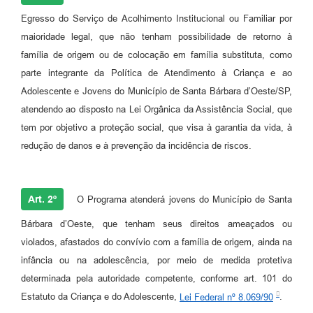
Jornal
Egresso do Serviço de Acolhimento Institucional ou Familiar por
maioridade legal, que não tenham possibilidade de retorno à
Agenda
família de origem ou de colocação em família substituta, como
Contato
parte integrante da Política de Atendimento à Criança e ao
Adolescente e Jovens do Município de Santa Bárbara d’Oeste/SP,
Plano Municipal de Segurança Pública
atendendo ao disposto na Lei Orgânica da Assistência Social, que
Plano de Contratações Anuais
tem por objetivo a proteção social, que visa à garantia da vida, à
redução de danos e à prevenção da incidência de riscos.
Art. 2º
O Programa atenderá jovens do Município de Santa
Bárbara d’Oeste, que tenham seus direitos ameaçados ou
violados, afastados do convívio com a família de origem, ainda na
infância ou na adolescência, por meio de medida protetiva
determinada pela autoridade competente, conforme art. 101 do
Estatuto da Criança e do Adolescente,
Lei Federal nº 8.069/90
.