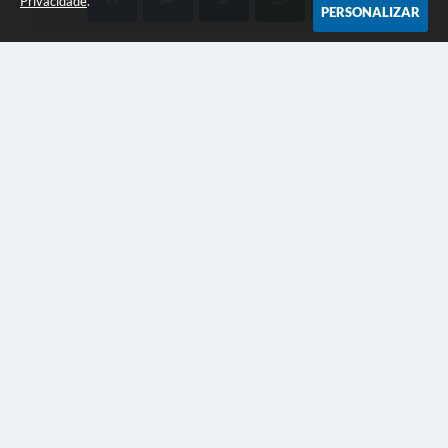
Privacidade
.
PERSONALIZAR
Telefone: (19)3455-8000
Endereço: Av. Monte Castelo, 1000 - Jd Primavera | CEP: 13450-
901
Das 9 às 16 horas
Município de Santa Bárbara dOeste
Versão do Sistema:
3.5.3 - 19/06/2026
Portal atualizado em:
07/08/2026 18:17
Dados Abertos