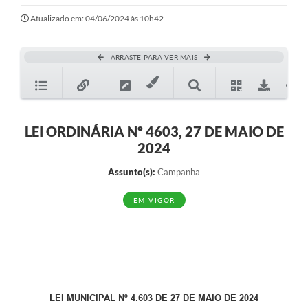
Ouvidoria
Atualizado em: 04/06/2024 às 10h42
Transparência
ARRASTE PARA VER MAIS
Programa de Incentivo ao Desenvolvimento
Legislação
Covid-19
LEI ORDINÁRIA Nº 4603, 27 DE MAIO DE
2024
Imóveis
Assunto(s):
Campanha
Protocolo
EM VIGOR
Doação CMDCA
Utilidades
Certidão Negativa de Empresa
Certidão Negativa de Imóvel
LEI MUNICIPAL Nº 4.603 DE 27 DE MAIO DE 2024