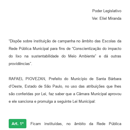
Parcerias com Organização da Sociedade Civil (OSC)
Poder Legislativo
Conselhos Municipais
Ver. Eliel Miranda
Lei Aldir Blanc
Cartas de Serviço ao Usuário
“Dispõe sobre instituição de campanha no âmbito das Escolas da
Publicidade
Rede Pública Municipal para fins de “Conscientização do impacto
do lixo na sustentabilidade do Meio Ambiente” e dá outras
Principal
providências”.
Galeria de Fotos
RAFAEL PIOVEZAN, Prefeito do Município de Santa Bárbara
Notícias
d’Oeste, Estado de São Paulo, no uso das atribuições que lhes
Galeria de Vídeos
são conferidas por Lei, faz saber que a Câmara Municipal aprovou
e ele sanciona e promulga a seguinte Lei Municipal:
Legislação
Links
Art. 1º
Ficam instituídas, no âmbito da Rede Pública
Enquete