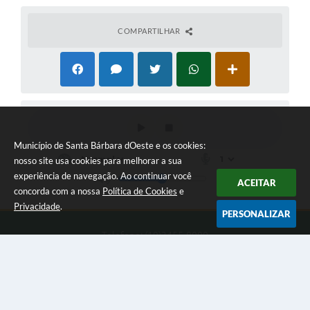
COMPARTILHAR
Município de Santa Bárbara dOeste e os cookies:
nosso site usa cookies para melhorar a sua
experiência de navegação. Ao continuar você
ACEITAR
concorda com a nossa
Política de Cookies
e
Privacidade
.
PERSONALIZAR
Telefone: (19)3455-8000
Endereço: Av. Monte Castelo, 1000 - Jd Primavera | CEP: 13450-
901
Das 9 às 16 horas
Município de Santa Bárbara dOeste