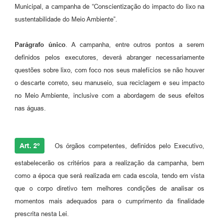
Municipal, a campanha de “Conscientização do impacto do lixo na
Jornal
sustentabilidade do Meio Ambiente”.
Agenda
Parágrafo único
. A campanha, entre outros pontos a serem
Contato
definidos pelos executores, deverá abranger necessariamente
Plano Municipal de Segurança Pública
questões sobre lixo, com foco nos seus malefícios se não houver
o descarte correto, seu manuseio, sua reciclagem e seu impacto
Plano de Contratações Anuais
no Meio Ambiente, inclusive com a abordagem de seus efeitos
nas águas.
Art. 2º
Os órgãos competentes, definidos pelo Executivo,
estabelecerão os critérios para a realização da campanha, bem
como a época que será realizada em cada escola, tendo em vista
que o corpo diretivo tem melhores condições de analisar os
momentos mais adequados para o cumprimento da finalidade
prescrita nesta Lei.