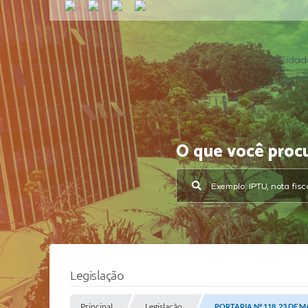
A Cidad
O que você proc
Legislação
Principal
Legislação
PORTARIA Nº 118, 23 DE M