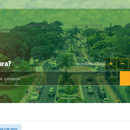
e
Secretarias
Serviços Online
O
ura?
ACESSIBILIDADE
AIO DE 2025