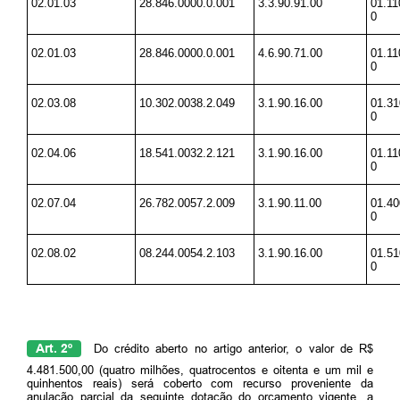
02.01.03
28.846.0000.0.001
3.3.90.91.00
01.11
0
02.01.03
28.846.0000.0.001
4.6.90.71.00
01.11
0
02.03.08
10.302.0038.2.049
3.1.90.16.00
01.31
0
02.04.06
18.541.0032.2.121
3.1.90.16.00
01.11
0
02.07.04
26.782.0057.2.009
3.1.90.11.00
01.40
0
02.08.02
08.244.0054.2.103
3.1.90.16.00
01.51
0
Art. 2º
Do crédito aberto no artigo anterior, o valor de R$
4.481.500,00 (quatro milhões, quatrocentos e oitenta e um mil e
quinhentos reais) será coberto com recurso proveniente da
anulação parcial da seguinte dotação do orçamento vigente, a