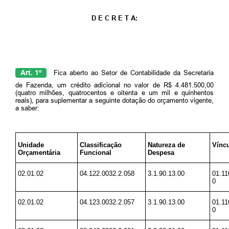
D E C R E T A:
Art. 1º
Fica aberto ao Setor de Contabilidade da Secretaria
de Fazenda, um crédito adicional no valor de R$ 4.481.500,00
(quatro milhões, quatrocentos e oitenta e um mil e quinhentos
reais), para suplementar a seguinte dotação do orçamento vigente,
a saber:
Unidade
Classificação
Natureza de
Vínc
Orçamentária
Funcional
Despesa
02.01.02
04.122.0032.2.058
3.1.90.13.00
01.11
0
02.01.02
04.123.0032.2.057
3.1.90.13.00
01.11
0