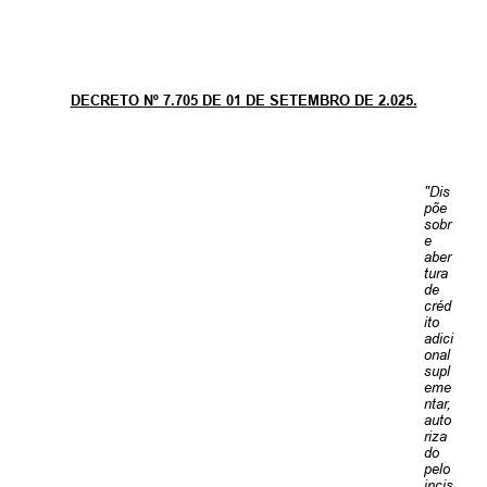
Parcerias com Organização da Sociedade Civil (OSC)
Conselhos Municipais
Lei Aldir Blanc
DECRETO Nº 7.705 DE 01 DE SETEMBRO DE 2.025.
Cartas de Serviço ao Usuário
Publicidade
"Dis
põe
Principal
sobr
e
aber
Galeria de Fotos
tura
de
Notícias
créd
ito
adici
Galeria de Vídeos
onal
supl
Legislação
eme
ntar,
auto
Links
riza
do
pelo
Enquete
incis