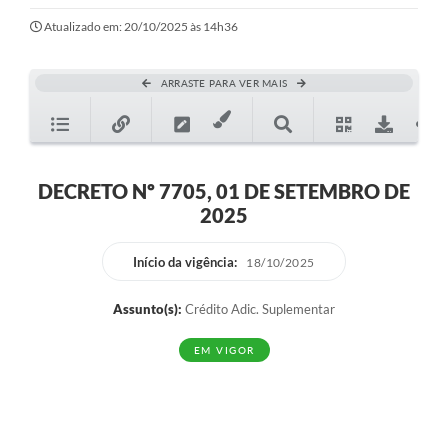
Ouvidoria
Atualizado em: 20/10/2025 às 14h36
Transparência
ARRASTE PARA VER MAIS
Programa de Incentivo ao Desenvolvimento
Legislação
Covid-19
DECRETO Nº 7705, 01 DE SETEMBRO DE
2025
Imóveis
Protocolo
Início da vigência:
18/10/2025
Doação CMDCA
Assunto(s):
Crédito Adic. Suplementar
Utilidades
EM VIGOR
Certidão Negativa de Empresa
Certidão Negativa de Imóvel