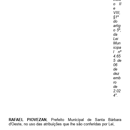
o II
Jornal
e
VIII,
§
1º
Agenda
do
artig
Contato
o 5º,
da
Lei
Plano Municipal de Segurança Pública
Mun
icipa
l nº
Plano de Contratações Anuais
4.65
5 de
06
de
dez
emb
ro
de
2.02
4".
RAFAEL PIOVEZAN
, Prefeito Municipal de Santa Bárbara
d'Oeste, no uso das atribuições que lhe são conferidas por Lei,