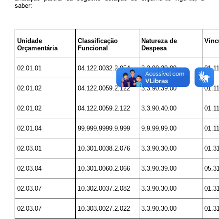
saber:
Unidade
Classificação
Natureza de
Vínc
Orçamentária
Funcional
Despesa
02.01.01
04.122.0032.2.054
3.3.90.39.00
01.1
02.01.02
04.122.0059.2.122
3.3.90.39.00
01.1
02.01.02
04.122.0059.2.122
3.3.90.40.00
01.1
02.01.04
99.999.9999.9.999
9.9.99.99.00
01.1
02.03.01
10.301.0038.2.076
3.3.90.30.00
01.3
02.03.04
10.301.0060.2.066
3.3.90.39.00
05.3
02.03.07
10.302.0037.2.082
3.3.90.30.00
01.3
02.03.07
10.303.0027.2.022
3.3.90.30.00
01.3