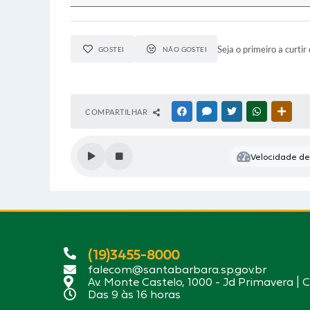
Seja o primeiro a curtir 
GOSTEI
NÃO GOSTEI
COMPARTILHAR
FACEBOOK
MESSENGER
TWITTER
WHATSAPP
OUTR
Velocidade de 
(19)3455-8000
falecom@santabarbara.sp.gov.br
Av. Monte Castelo, 1000 - Jd Primavera | 
Das 9 às 16 horas