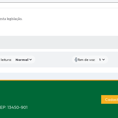
esta legislação.
AS MÍDIAS
leitura:
Tom de voz:
Cadast
CEP: 13450-901