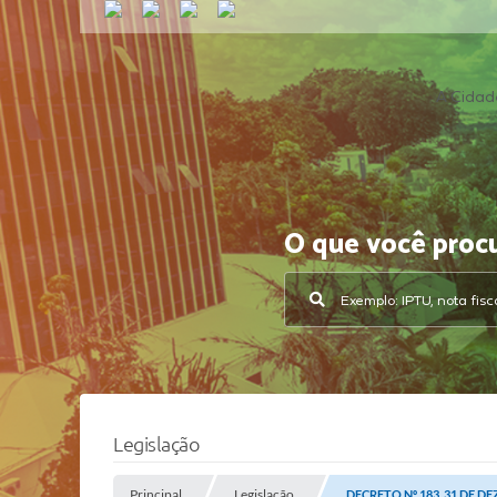
A Cidad
O que você proc
Legislação
Principal
Legislação
DECRETO Nº 183, 31 DE D