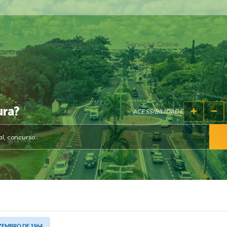
e
Secretarias
Serviços Online
O
ura?
ACESSIBILIDADE
EZEMBRO DE 1964