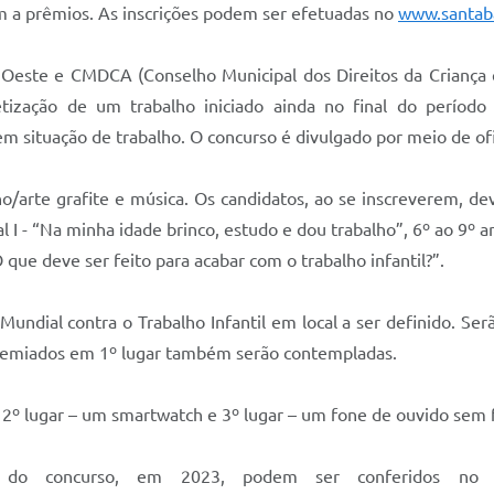
em a prêmios. As inscrições podem ser efetuadas no
www.santaba
’Oeste e CMDCA (Conselho Municipal dos Direitos da Criança e
etização de um trabalho iniciado ainda no final do períod
m situação de trabalho. O concurso é divulgado por meio de of
o/arte grafite e música. Os candidatos, ao se inscreverem, d
I - “Na minha idade brinco, estudo e dou trabalho”, 6º ao 9º a
 que deve ser feito para acabar com o trabalho infantil?”.
Mundial contra o Trabalho Infantil em local a ser definido. S
 premiados em 1º lugar também serão contempladas.
, 2º lugar – um smartwatch e 3º lugar – um fone de ouvido sem
o do concurso, em 2023, podem ser conferidos no me