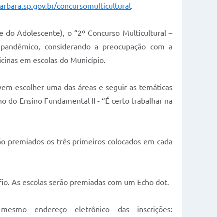
rbara.sp.gov.br/concursomulticultural
.
 do Adolescente), o “2º Concurso Multicultural –
o pandêmico, considerando a preocupação com a
icinas em escolas do Município.
evem escolher uma das áreas e seguir as temáticas
no do Ensino Fundamental II - “É certo trabalhar na
erão premiados os três primeiros colocados em cada
 fio. As escolas serão premiadas com um Echo dot.
smo endereço eletrônico das inscrições: