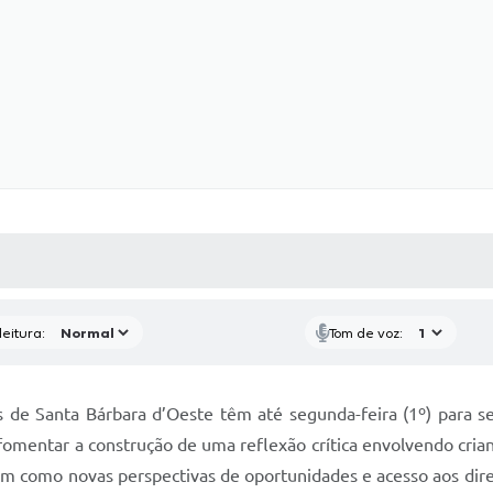
 MÍDIAS
RECEBA NOTÍCIAS
eitura:
Tom de voz:
s de Santa Bárbara d’Oeste têm até segunda-feira (1º) para s
fomentar a construção de uma reflexão crítica envolvendo cria
m como novas perspectivas de oportunidades e acesso aos direi