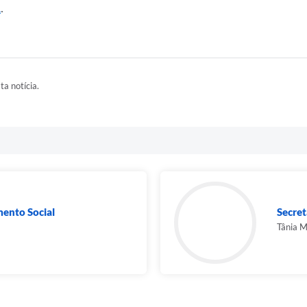
l
.
ta notícia.
mento Social
Secret
Tânia M