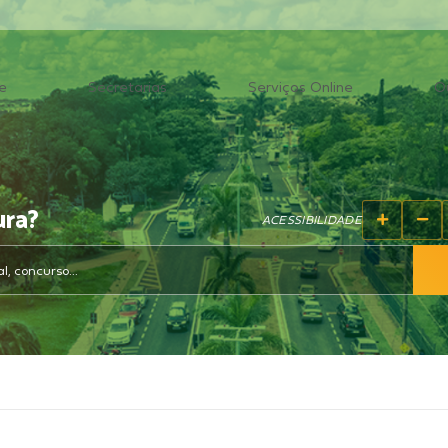
e
Secretarias
Serviços Online
O
ura?
ACESSIBILIDADE