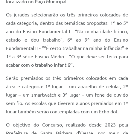
localizado no Paço Municipal.
Jornal
Os jurados selecionarão os três primeiros colocados de
Agenda
cada categoria, dentro das temáticas propostas: 1º ao 5º
Contato
ano do Ensino Fundamental I - “Na minha idade brinco,
estudo e dou trabalho”, 6º ao 9º ano do Ensino
Plano Municipal de Segurança Pública
Fundamental II - ““É certo trabalhar na minha infância?” e
Plano de Contratações Anuais
1ª a 3ª série Ensino Médio - “O que deve ser feito para
acabar com o trabalho infantil?”.
Serão premiados os três primeiros colocados em cada
área e categoria: 1º lugar – um aparelho de celular, 2º
lugar – um smartwatch e 3º lugar – um fone de ouvido
sem fio. As escolas que tiverem alunos premiados em 1º
lugar também serão contempladas com um Echo dot.
O objetivo do Concurso, realizado desde 2023 pela
Prefeitura de Santa Bárbara d’Oeste, por meio da