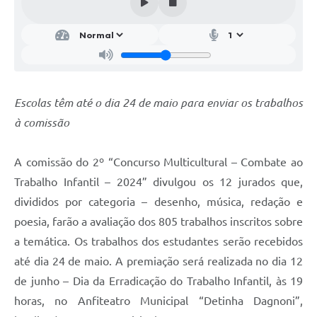
Parcerias com Organização da Sociedade Civil (OSC)
Conselhos Municipais
Lei Aldir Blanc
Cartas de Serviço ao Usuário
Escolas têm até o dia 24 de maio para enviar os trabalhos
Publicidade
à comissão
Principal
A comissão do 2º “Concurso Multicultural – Combate ao
Galeria de Fotos
Trabalho Infantil – 2024” divulgou os 12 jurados que,
Notícias
divididos por categoria – desenho, música, redação e
poesia, farão a avaliação dos 805 trabalhos inscritos sobre
Galeria de Vídeos
a temática. Os trabalhos dos estudantes serão recebidos
Legislação
até dia 24 de maio. A premiação será realizada no dia 12
Links
de junho – Dia da Erradicação do Trabalho Infantil, às 19
horas, no Anfiteatro Municipal “Detinha Dagnoni”,
Enquete