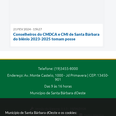
21 FEV 2024 - 15h27
Conselheiros do CMDCA e CMI de Santa Bárbara
do biênio 2023-2025 tomam posse
Telefone: (19)3455-8000
Endereço: Av. Monte Castelo, 1000 - Jd Primavera | CEP: 13450-
901
Das 9 às 16 horas
Município de Santa Bárbara dOeste
Versão do Sistema:
3.5.3 - 19/06/2026
Município de Santa Bárbara dOeste e os cookies:
Portal atualizado em:
07/08/2026 18:17
Dados Abertos