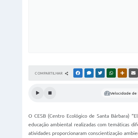
COMPARTILHAR
FACEBOOK
MESSENGER
TWITTER
WHATSAPP
OUTRAS
Velocidade de l
O CESB (Centro Ecológico de Santa Bárbara) “E
educação ambiental realizadas com temáticas dife
atividades proporcionaram conscientização ambi