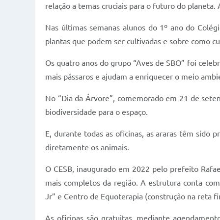
relação a temas cruciais para o futuro do planeta. 
Nas últimas semanas alunos do 1º ano do Colégio
plantas que podem ser cultivadas e sobre como cui
Os quatro anos do grupo “Aves de SBO” foi celeb
mais pássaros e ajudam a enriquecer o meio ambi
No “Dia da Árvore”, comemorado em 21 de setembr
biodiversidade para o espaço.
E, durante todas as oficinas, as araras têm sido
diretamente os animais.
O CESB, inaugurado em 2022 pelo prefeito Rafael
mais completos da região. A estrutura conta com 
Jr” e Centro de Equoterapia (construção na reta fin
As oficinas são gratuitas, mediante agendamento