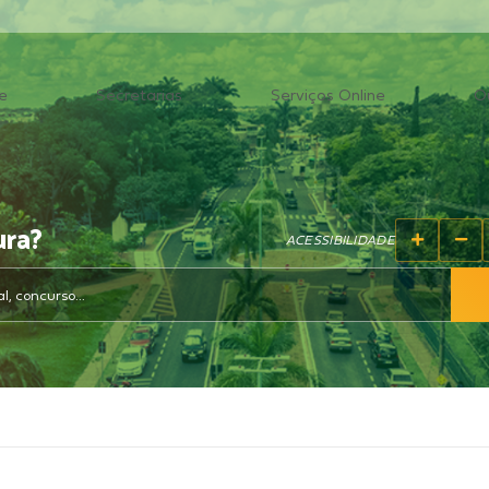
e
Secretarias
Serviços Online
O
ura?
ACESSIBILIDADE