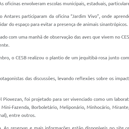
As oficinas envolveram escolas municipais, estaduais, particular
 Antares participaram da oficina “Jardim Vivo”, onde aprend
dar do espaço para evitar a presença de animais sinantrópicos.
rado com uma manhã de observação das aves que vivem no CESB 
ente.
o, o CESB realizou o plantio de um jequitibá-rosa junto com 
 protagonistas das discussões, levando reflexões sobre os imp
 Piovezan, foi projetado para ser vivenciado como um laborat
Mini-Fazenda, Borboletário, Meliponário, Minhocário, Mirante, 
al), entre outros.
. As reservas e mais informações estão disponíveis no site ce