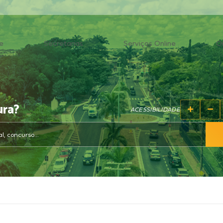
e
Secretarias
Serviços Online
O
ura?
ACESSIBILIDADE