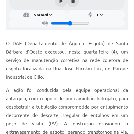
Parcerias com Organização da Sociedade Civil (OSC)
Conselhos Municipais
Lei Aldir Blanc
Cartas de Serviço ao Usuário
O DAE (Departamento de Água e Esgoto) de Santa
Publicidade
Bárbara d’Oeste executou, nesta quarta-feira (4), um
Principal
serviço de manutenção corretiva na rede coletora de
esgoto localizada na Rua José Nicolau Lux, no Parque
Galeria de Fotos
Industrial de Cillo.
Notícias
A ação foi conduzida pela equipe operacional da
Galeria de Vídeos
autarquia, com o apoio de um caminhão hidrojato, para
Legislação
desobstruir a tubulação comprometida por entupimento
decorrente do descarte irregular de entulhos em um
Links
poço de visita (PV). A obstrução ocasionou o
Enquete
extravasamento de esgoto, gerando transtornos na via.