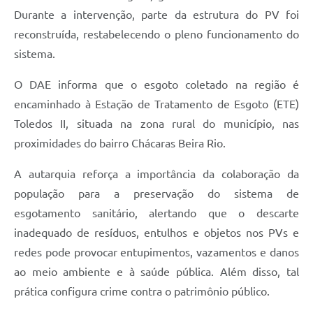
Durante a intervenção, parte da estrutura do PV foi
Jornal
reconstruída, restabelecendo o pleno funcionamento do
Agenda
sistema.
Contato
O DAE informa que o esgoto coletado na região é
Plano Municipal de Segurança Pública
encaminhado à Estação de Tratamento de Esgoto (ETE)
Toledos II, situada na zona rural do município, nas
Plano de Contratações Anuais
proximidades do bairro Chácaras Beira Rio.
A autarquia reforça a importância da colaboração da
população para a preservação do sistema de
esgotamento sanitário, alertando que o descarte
inadequado de resíduos, entulhos e objetos nos PVs e
redes pode provocar entupimentos, vazamentos e danos
ao meio ambiente e à saúde pública. Além disso, tal
prática configura crime contra o patrimônio público.