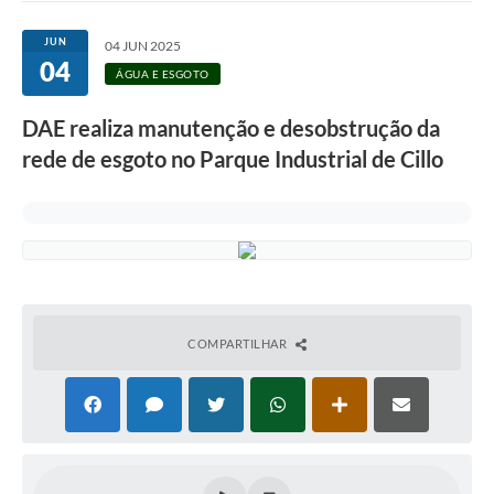
Ouvidoria
JUN
04 JUN 2025
04
Transparência
ÁGUA E ESGOTO
Programa de Incentivo ao Desenvolvimento
DAE realiza manutenção e desobstrução da
Legislação
rede de esgoto no Parque Industrial de Cillo
Covid-19
Imóveis
Protocolo
Doação CMDCA
COMPARTILHAR
Utilidades
Certidão Negativa de Empresa
Certidão Negativa de Imóvel