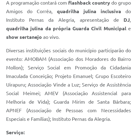
A programação contará com
flashback country
do grupo
Jornal
Amigos do Corrêa,
quadrilha julina inclusiva
do
Agenda
Instituto Pernas da Alegria, apresentação de
DJ
,
quadrilha julina da própria Guarda Civil Municipal
e
Contato
show sertanejo
ao vivo.
Plano Municipal de Segurança Pública
Diversas instituições sociais do município participarão do
Plano de Contratações Anuais
evento: AMOBAM (Associação dos Moradores do Bairro
Mollon); Serviço Social em Promoção da Cidadania
Imaculada Conceição; Projeto Emanuel; Grupo Escoteiro
Uirapuru; Associação Vinde a Luz; Serviço de Assistência
Social Meimei; AMEV (Associação Assistencial para
Melhoria de Vida); Guarda Mirim de Santa Bárbara;
APNEF (Associação de Pessoas com Necessidades
Especiais e Famílias); Instituto Pernas da Alegria.
Serviço: