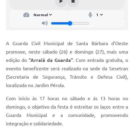
Parcerias com Organização da Sociedade Civil (OSC)
Conselhos Municipais
Lei Aldir Blanc
Cartas de Serviço ao Usuário
A Guarda Civil Municipal de Santa Bárbara d’Oeste
Publicidade
promove, neste sábado (26) e domingo (27), mais uma
Principal
edição do
“Arraiá da Guarda”
. Com entrada gratuita, o
evento beneficente será realizado na sede da Sesetran
Galeria de Fotos
(Secretaria de Segurança, Trânsito e Defesa Civil),
Notícias
localizada no Jardim Pérola.
Galeria de Vídeos
Com início às 17 horas no sábado e às 13 horas no
Legislação
domingo, o objetivo da festa é estreitar os laços entre a
Guarda Municipal e a comunidade, promovendo
Links
integração e solidariedade.
Enquete