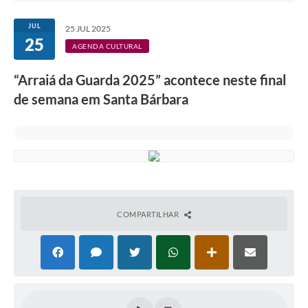
Ouvidoria
JUL
25 JUL 2025
25
Transparência
AGENDA CULTURAL
Programa de Incentivo ao Desenvolvimento
“Arraiá da Guarda 2025” acontece neste final
Legislação
de semana em Santa Bárbara
Covid-19
Imóveis
Protocolo
Doação CMDCA
COMPARTILHAR
Utilidades
Certidão Negativa de Empresa
Certidão Negativa de Imóvel