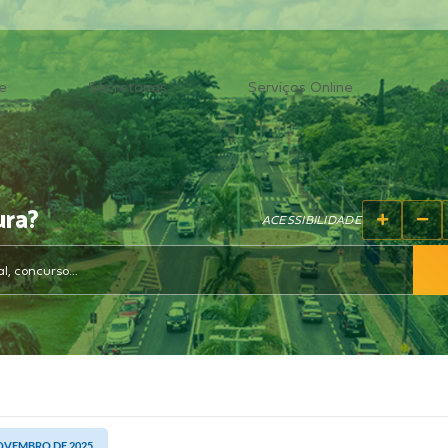
e
Secretarias
Serviços Online
O
ura?
ACESSIBILIDADE
NOVEMBRO DE 2025