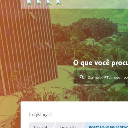
A Cidad
O que você proc
Legislação
Principal
Legislação
PORTARIA Nº 198, 24 DE 