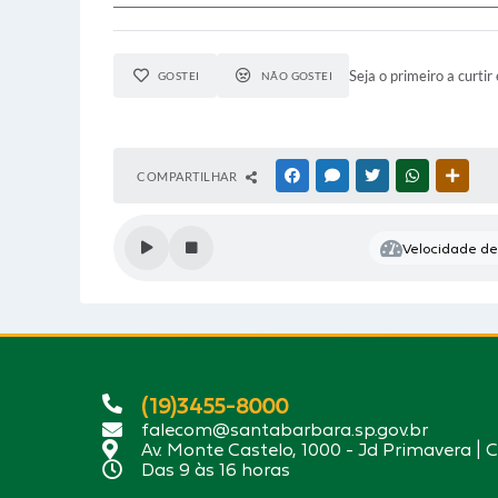
Seja o primeiro a curtir 
GOSTEI
NÃO GOSTEI
COMPARTILHAR
FACEBOOK
MESSENGER
TWITTER
WHATSAPP
OUTR
Velocidade de 
(19)3455-8000
falecom@santabarbara.sp.gov.br
Av. Monte Castelo, 1000 - Jd Primavera | 
Das 9 às 16 horas