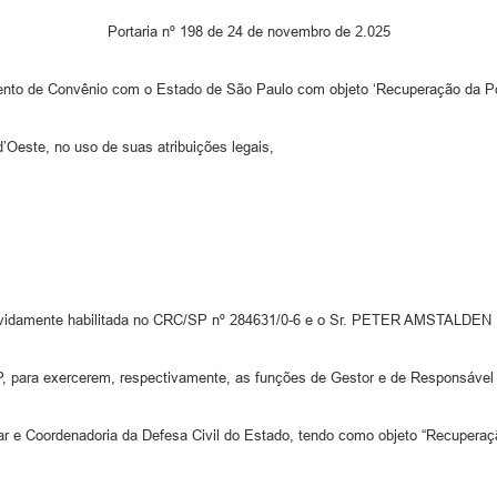
Portaria nº 198 de 24 de novembro de 2.025
to de Convênio com o Estado de São Paulo com objeto ‘Recuperação da Pont
este, no uso de suas atribuições legais,
evidamente habilitada no CRC/SP nº 284631/0-6 e o Sr. PETER AMSTALDEN
 para exercerem, respectivamente, as funções de Gestor e de Responsável 
ar e Coordenadoria da Defesa Civil do Estado, tendo como objeto “Recupera