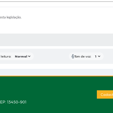
esta legislação.
AS MÍDIAS
leitura:
Tom de voz:
Cadast
CEP: 13450-901