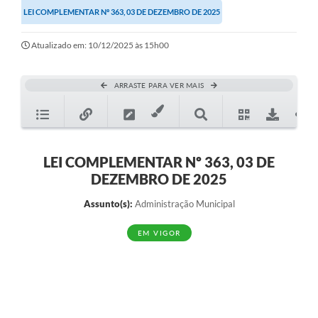
LEI COMPLEMENTAR Nº 363, 03 DE DEZEMBRO DE 2025
Ouvidoria
Transparência
Atualizado em: 10/12/2025 às 15h00
Programa de Incentivo ao Desenvolvimento
ARRASTE PARA VER MAIS
Legislação
Covid-19
Imóveis
LEI COMPLEMENTAR Nº 363, 03 DE
DEZEMBRO DE 2025
Protocolo
Assunto(s):
Administração Municipal
Doação CMDCA
EM VIGOR
Utilidades
Certidão Negativa de Empresa
Certidão Negativa de Imóvel