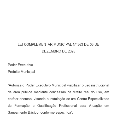
Parcerias com Organização da Sociedade Civil (OSC)
Conselhos Municipais
Lei Aldir Blanc
Cartas de Serviço ao Usuário
Publicidade
LEI COMPLEMENTAR MUNICIPAL Nº 363 DE 03 DE
DEZEMBRO DE 2025
Principal
Galeria de Fotos
Poder Executivo
Prefeito Municipal
Notícias
Galeria de Vídeos
“Autoriza o Poder Executivo Municipal viabilizar o uso institucional
de área pública mediante concessão de direito real do uso, em
Legislação
caráter oneroso, visando a instalação de um Centro Especializado
Links
de Formação e Qualificação Profissional para Atuação em
Saneamento Básico, conforme especifica”.
Enquete