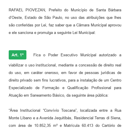
Jornal
RAFAEL PIOVEZAN, Prefeito do Município de Santa Bárbara
d’Oeste, Estado de São Paulo, no uso das atribuições que lhes
Agenda
são conferidas por Lei, faz saber que a Câmara Municipal aprovou
Contato
e ele sanciona e promulga a seguinte Lei Municipal:
Plano Municipal de Segurança Pública
Plano de Contratações Anuais
Art. 1º
Fica o Poder Executivo Municipal autorizado a
viabilizar o uso institucional, mediante a concessão de direito real
do uso, em caráter oneroso, em favor de pessoas jurídicas de
direito privado sem fins lucrativos, para a instalação de um Centro
Especializado de Formação e Qualificação Profissional para
Atuação em Saneamento Básico, da seguinte área pública:
“Área Institucional “Convívio Toscana”, localizada entre a Rua
Monte Líbano e a Avenida Jequitibás, Residencial Terras di Siena,
com área de 10.852,35 m² e Matrícula 60.413 do Cartório de