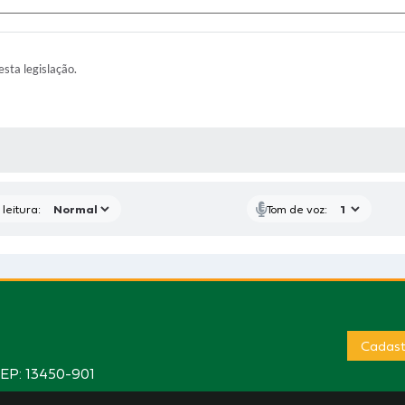
esta legislação.
AS MÍDIAS
leitura:
Tom de voz:
Cadast
CEP: 13450-901