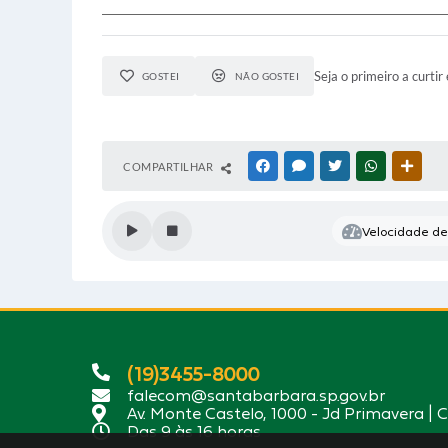
Seja o primeiro a curtir 
GOSTEI
NÃO GOSTEI
COMPARTILHAR
FACEBOOK
MESSENGER
TWITTER
WHATSAPP
OUTR
Velocidade de 
(19)3455-8000
falecom@santabarbara.sp.gov.br
Av. Monte Castelo, 1000 - Jd Primavera | 
Das 9 às 16 horas