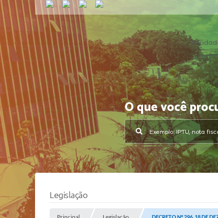
A Cidad
O que você proc
Legislação
Principal
Legislação
DECRETO Nº 296, 18 DE D