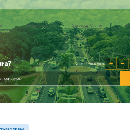
e
Secretarias
Serviços Online
O
ura?
ACESSIBILIDADE
EZEMBRO DE 1968