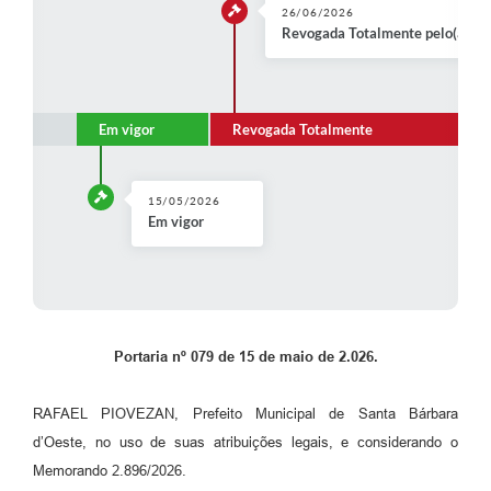
Parcerias com Organização da Sociedade Civil (OSC)
26/06/2026
Revogada Totalmente pelo(a) Po
Conselhos Municipais
Lei Aldir Blanc
Em vigor
Revogada Totalmente
Cartas de Serviço ao Usuário
Publicidade
15/05/2026
Principal
Em vigor
Galeria de Fotos
Notícias
Galeria de Vídeos
Portaria nº 079 de 15 de maio de 2.026.
Legislação
RAFAEL PIOVEZAN, Prefeito Municipal de Santa Bárbara
Links
d’Oeste, no uso de suas atribuições legais, e considerando o
Memorando 2.896/2026.
Enquete