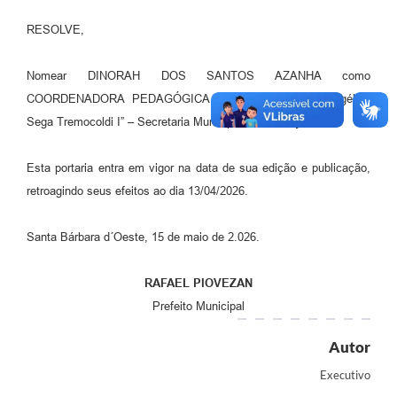
Jornal
RESOLVE,
Agenda
Nomear DINORAH DOS SANTOS AZANHA como
Contato
COORDENADORA PEDAGÓGICA II, junto ao CIEP “Angélica
Sega Tremocoldi I” – Secretaria Municipal de Educação.
Plano Municipal de Segurança Pública
Plano de Contratações Anuais
Esta portaria entra em vigor na data de sua edição e publicação,
retroagindo seus efeitos ao dia 13/04/2026.
Santa Bárbara d´Oeste, 15 de maio de 2.026.
RAFAEL PIOVEZAN
Prefeito Municipal
Autor
Executivo