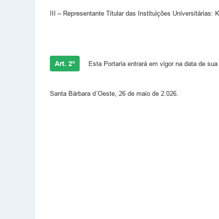
III – Representante Titular das Instituições Universitárias
Art. 2º
Esta Portaria entrará em vigor na data de sua
Santa Bárbara d´Oeste, 26 de maio de 2.026.