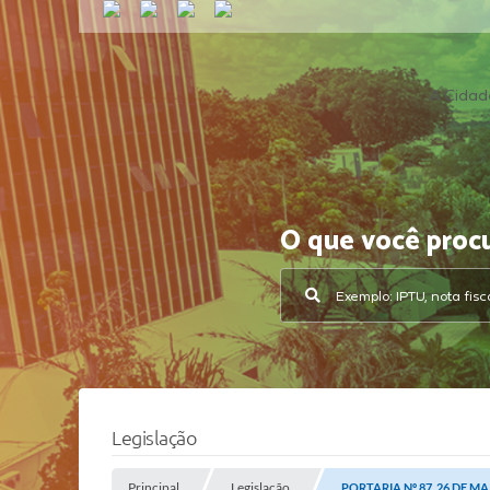
A Cidad
O que você proc
Legislação
Principal
Legislação
PORTARIA Nº 87, 26 DE MA