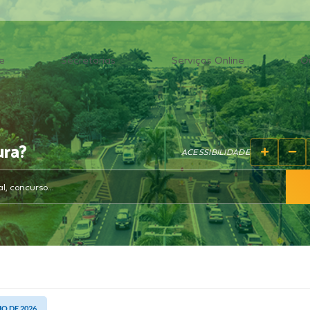
e
Secretarias
Serviços Online
O
ura?
ACESSIBILIDADE
IO DE 2026