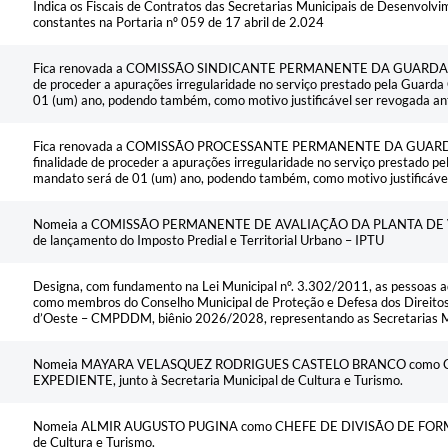
Indica os Fiscais de Contratos das Secretarias Municipais de Desenvolv
constantes na Portaria nº 059 de 17 abril de 2.024
Fica renovada a COMISSÃO SINDICANTE PERMANENTE DA GUARDA CI
de proceder a apurações irregularidade no serviço prestado pela Guarda 
01 (um) ano, podendo também, como motivo justificável ser revogada an
Fica renovada a COMISSÃO PROCESSANTE PERMANENTE DA GUARDA
finalidade de proceder a apurações irregularidade no serviço prestado pel
mandato será de 01 (um) ano, podendo também, como motivo justificáve
Nomeia a COMISSÃO PERMANENTE DE AVALIAÇÃO DA PLANTA DE V
de lançamento do Imposto Predial e Territorial Urbano – IPTU
Designa, com fundamento na Lei Municipal nº. 3.302/2011, as pessoas a
como membros do Conselho Municipal de Proteção e Defesa dos Direito
d’Oeste – CMPDDM, biênio 2026/2028, representando as Secretarias Mun
Nomeia MAYARA VELASQUEZ RODRIGUES CASTELO BRANCO como C
EXPEDIENTE, junto à Secretaria Municipal de Cultura e Turismo.
Nomeia ALMIR AUGUSTO PUGINA como CHEFE DE DIVISÃO DE FORMAÇÃ
de Cultura e Turismo.