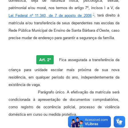
doméstica, seja de natureza física, psicológica, sexual,
Jornal
patrimonial e/ou moral, nos termos do artigo 7º, incisos I a V, da
Lei Federal nº 11.340, de 7 de agosto de 2006
, terá direito à
Agenda
matrícula e/ou transferência de seus dependentes nas escolas da
Contato
Rede Pública Municipal de Ensino de Santa Bárbara d’Oeste, caso
precise mudar de endereço para garantir a segurança da família.
Plano Municipal de Segurança Pública
Plano de Contratações Anuais
Art. 2º
Fica assegurada a transferência da
criança para unidade escolar mais próxima de sua nova
residência, em qualquer período do ano, independentemente da
existência de vaga.
Parágrafo único. A efetivação da matrícula será
condicionada à apresentação de documentos comprobatórios,
como registro de ocorrência policial, processo de violência
doméstica em curso ou medida protetiva.