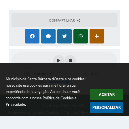
COMPARTILHAR
Município de Santa Bárbara dOeste e os cookies:
nosso site usa cookies para melhorar a sua
experiência de navegação. Ao continuar você
ACEITAR
concorda com a nossa
Política de Cookies
e
Privacidade
.
Telefone: (19)3455-8000
PERSONALIZAR
Endereço: Av. Monte Castelo, 1000 - Jd Primavera | CEP: 13450-
901
Das 9 às 16 horas