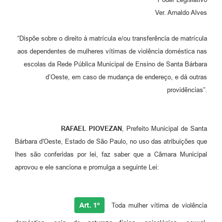
Parcerias com Organização da Sociedade Civil (OSC)
Ver. Arnaldo Alves
Conselhos Municipais
“Dispõe sobre o direito à matrícula e/ou transferência de matrícula
Lei Aldir Blanc
aos dependentes de mulheres vítimas de violência doméstica nas
Cartas de Serviço ao Usuário
escolas da Rede Pública Municipal de Ensino de Santa Bárbara
d’Oeste, em caso de mudança de endereço, e dá outras
Publicidade
providências”.
Principal
Galeria de Fotos
RAFAEL PIOVEZAN
, Prefeito Municipal de Santa
Notícias
Bárbara d'Oeste, Estado de São Paulo, no uso das atribuições que
lhes são conferidas por lei, faz saber que a Câmara Municipal
Galeria de Vídeos
aprovou e ele sanciona e promulga a seguinte Lei:
Legislação
Links
Art. 1º
Toda mulher vítima de violência
Enquete