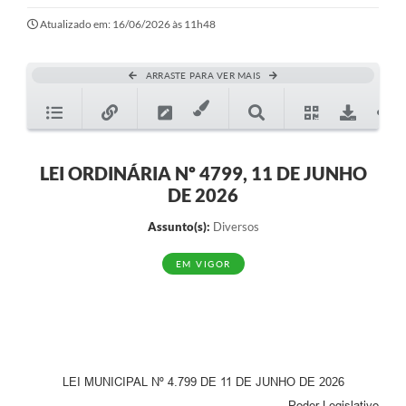
Ouvidoria
Atualizado em: 16/06/2026 às 11h48
Transparência
ARRASTE PARA VER MAIS
Programa de Incentivo ao Desenvolvimento
Legislação
Covid-19
LEI ORDINÁRIA Nº 4799, 11 DE JUNHO
DE 2026
Imóveis
Assunto(s):
Diversos
Protocolo
EM VIGOR
Doação CMDCA
Utilidades
Certidão Negativa de Empresa
Certidão Negativa de Imóvel
LEI MUNICIPAL Nº 4.799 DE 11 DE JUNHO DE 2026
Poder Legislativo