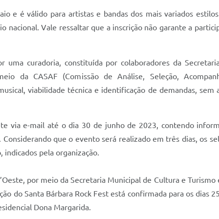
io e é válido para artistas e bandas dos mais variados estilos
o nacional. Vale ressaltar que a inscrição não garante a partic
por uma curadoria, constituída por colaboradores da Secreta
r meio da CASAF (Comissão de Análise, Seleção, Acompanha
 musical, viabilidade técnica e identificação de demandas, sem 
e via e-mail até o dia 30 de junho de 2023, contendo inform
o. Considerando que o evento será realizado em três dias, os s
, indicados pela organização.
d’Oeste, por meio da Secretaria Municipal de Cultura e Turismo
ição do Santa Bárbara Rock Fest está confirmada para os dias 2
sidencial Dona Margarida.