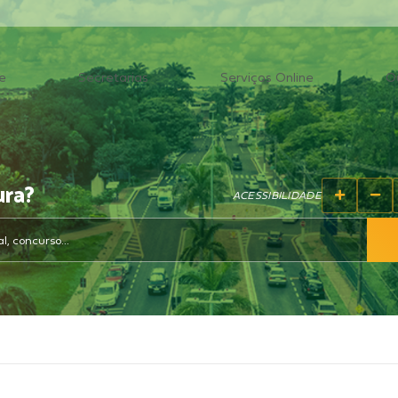
e
Secretarias
Serviços Online
O
ura?
ACESSIBILIDADE