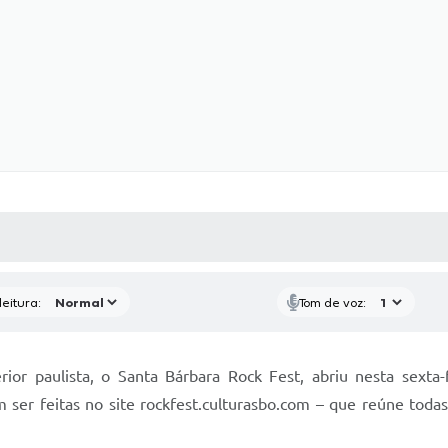
 MÍDIAS
RECEBA NOTÍCIAS
eitura:
Tom de voz:
ior paulista, o Santa Bárbara Rock Fest, abriu nesta sexta-f
m ser feitas no site rockfest.culturasbo.com – que reúne tod