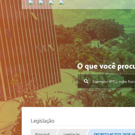
A Cidad
O que você proc
Legislação
Principal
Legislação
DECRETO Nº 7525, 29 DE J