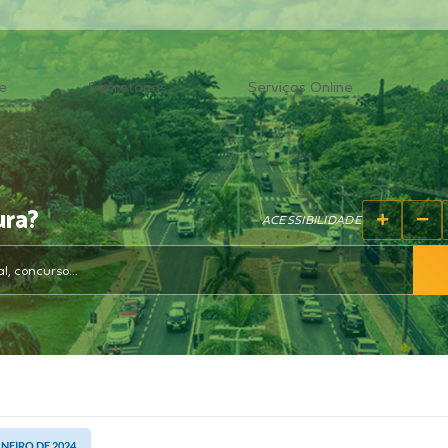
e
Secretarias
Serviços Online
O
ura?
ACESSIBILIDADE
ANEIRO DE 2024