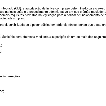
Integrado (CLI)
: a autorização definitiva com prazo determinado para o exer
os na legislação e o procedimento administrativo em que o órgão regulador a
 demais requisitos previstos na legislação para autorizar o funcionamento de 
sociedade simples.
erá disponibilizada pelo poder público em sítio eletrônico, sendo que o seu e
o Município será efetivada mediante a expedição de um ou mais dos seguint
);
;
tes informações:
de;