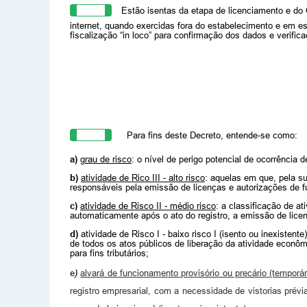
Art. 3º
Estão isentas da etapa de licenciamento e do 
internet, quando exercidas fora do estabelecimento e em e
fiscalização “in loco” para confirmação dos dados e verific
Art. 4º
Para fins deste Decreto, entende-se como:
a)
grau de risco
: o nível de perigo potencial de ocorrência
b)
atividade de Rico III - alto risco
: aquelas em que, pela s
responsáveis pela emissão de licenças e autorizações de 
c)
atividade de Risco II - médio risco
: a classificação de at
automaticamente após o ato do registro, a emissão de licenç
d)
atividade de Risco I - baixo risco I (isento ou inexisten
de todos os atos públicos de liberação da atividade econô
para fins tributários;
e
)
alvará de funcionamento provisório ou precário (temporár
registro empresarial, c
om a necessidade de vistorias prévi