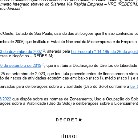
amento Integrado através do Sistema Via Rápida Empresa – VRE (REDESIM) 
rovidências”
 d'Oeste, Estado de São Paulo, usando das atribuições que lhe são conferidas po
mbro de 2006, que instituiu o Estatuto Nacional da Microempresa e da Empresa
 03 de dezembro de 2007
,
alterada pela
Lei Federal nº 14.195, de 26 de agos
presas e Negócios – REDESIM;
 20 de setembro de 2019
, que instituiu a Declaração de Direitos de Liberda
 25 de setembro de 2.023, que instituiu procedimentos de licenciamento simp
 de riscos de atividades econômicas em: baixo (risco I), médio (risco II) e alt
bservados para deliberações sobre a viabilidade (Uso do Solo) conforme a
Lei 
8/2022
que dispõe sobre as normas de Zoneamento, Uso e Ocupação do Solo
erações sobre a Viabilidade (Uso do Solo) e deliberações sobre o Licenciamen
D E C R E T A
:
TÍTULO I