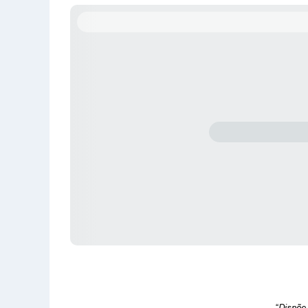
“
Dispõe 