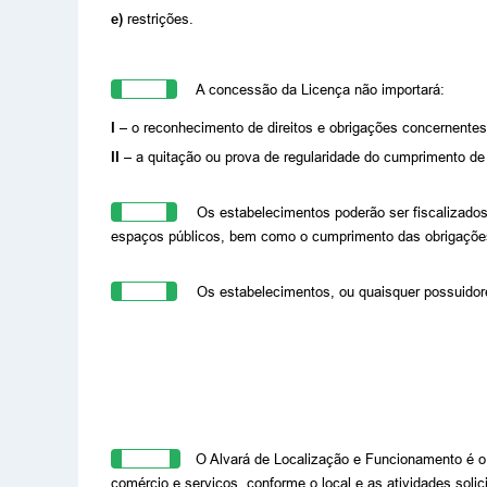
e)
restrições.
Art. 7º
A concessão da Licença não importará:
I –
o reconhecimento de direitos e obrigações concernentes a
II –
a quitação ou prova de regularidade do cumprimento de o
Art. 8º
Os estabelecimentos poderão ser fiscalizados 
espaços públicos, bem como o cumprimento das obrigações 
Art. 9º
Os estabelecimentos, ou quaisquer possuidore
Art. 10
O Alvará de Localização e Funcionamento é o i
comércio e serviços, conforme o local e as atividades soli