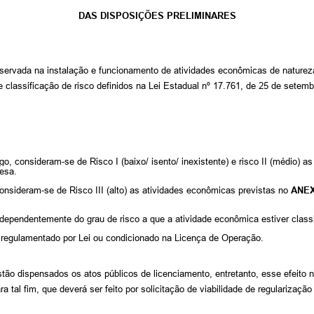
DAS DISPOSIÇÕES PRELIMINARES
observada na instalação e funcionamento de atividades econômicas de naturez
 classificação de risco definidos na Lei Estadual nº 17.761, de 25 de setemb
igo, consideram-se de Risco I (baixo/ isento/ inexistente) e risco II (médio)
esa.
 consideram-se de Risco III (alto) as atividades econômicas previstas no
ANEX
independentemente do grau de risco a que a atividade econômica estiver classi
 regulamentado por Lei ou condicionado na Licença de Operação.
ão dispensados os atos públicos de licenciamento, entretanto, esse efeito nã
ra tal fim, que deverá ser feito por solicitação de viabilidade de regulariza