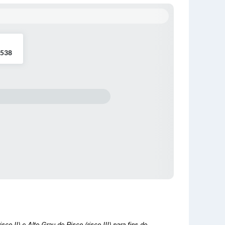
7538
co II) e Alto Grau de Risco (risco III) para fins do