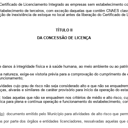
Certificado de Licenciamento Integrado as e
mpresas sem estabelecimento come
stabelecimento de terceiros, com exceção daquelas que contêm CNAES classif
ação de inexistência de estoque no local antes da liberação do Certificado de
TÍTULO II
DA CONCESSÃO DE LICENÇA
 de danos à integridade física e à saúde humana, ao meio ambiente ou ao pat
ua natureza,
exige-se vistoria prévia para a comprovação do cumprimento de e
funcionamento;
ividades cujo grau de risco não seja considerado alto e que não se enquadrem n
as, alvarás e similares de caráter provisório para início da operação do est
te): todas aquelas que não se enquadrem nos critérios de médio e alto risco, c
mica para plena e contínua operação e funcionamento do estabelecimento, com
io)
: documento emitido pelo Município para atividades de alto risco que perm
as por parte dos órgãos e entidades licenciadores, ressalvadas aquelas que