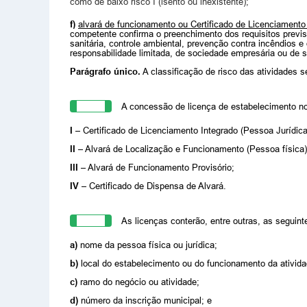
como de baixo risco I (isento ou inexistente);
f)
alvará de funcionamento ou Certificado de Licenciamento 
competente confirma o preenchimento dos requisitos previst
sanitária, controle ambiental, prevenção contra incêndios e
responsabilidade limitada, de sociedade empresária ou de 
Parágrafo único.
A classificação de risco das atividades s
Art. 5º
A concessão de licença de estabelecimento n
I –
Certificado de Licenciamento Integrado (Pessoa Jurídica
II –
Alvará de Localização e Funcionamento (Pessoa física)
III –
Alvará de Funcionamento Provisório;
I
V –
Certificado de Dispensa de Alvará.
Art. 6º
As licenças conterão, entre outras, as seguin
a)
nome da pessoa física ou jurídica;
b)
local do estabelecimento ou do funcionamento da ativida
c)
ramo do negócio ou atividade;
d)
número da inscrição municipal; e