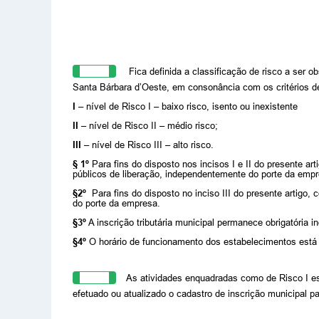
Art. 1º
Fica definida a classificação de risco a ser 
Santa Bárbara d’Oeste,
em consonância com os critérios de
I –
nível de Risco I – baixo risco, isento ou inexistente
II –
nível de Risco II – médio risco;
III –
nível de Risco III – alto risco.
§ 1º
Para fins do disposto nos incisos I e II do presente art
públicos de liberação, independentemente do porte da empr
§2º
Para fins do disposto no inciso III do presente artigo,
do porte da empresa.
§3º
A inscrição tributária municipal permanece obrigatória 
§4º
O horário de funcionamento dos estabelecimentos está
Art. 2º
As atividades enquadradas como de Risco I est
efetuado ou atualizado o cadastro de inscrição municipal pa