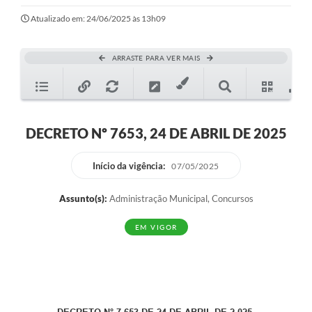
Ouvidoria
Atualizado em: 24/06/2025 às 13h09
Transparência
ARRASTE PARA VER MAIS
Programa de Incentivo ao Desenvolvimento
Legislação
Covid-19
DECRETO Nº 7653, 24 DE ABRIL DE 2025
Imóveis
Início da vigência:
07/05/2025
Protocolo
Assunto(s):
Administração Municipal, Concursos
Doação CMDCA
EM VIGOR
Utilidades
Certidão Negativa de Empresa
Certidão Negativa de Imóvel