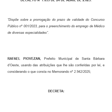
DECRETO N° 7.653 DE 24 DE ABRIL DE 2.025.
Parcerias com Organização da Sociedade Civil (OSC)
Conselhos Municipais
“Dispõe sobre a prorrogação do prazo de validade do Concurso
Lei Aldir Blanc
Público nº 001/2023, para o preenchimento do emprego de Médico
Cartas de Serviço ao Usuário
de diversas especialidades”.
Publicidade
Principal
RAFAEL PIOVEZAN,
Prefeito Municipal de Santa Bárbara
Galeria de Fotos
d’Oeste, usando das atribuições que lhe são conferidas por lei, e
Notícias
considerando o que consta no Memorando nº 2.942/2025;
Galeria de Vídeos
Legislação
DECRETA:
Links
Enquete