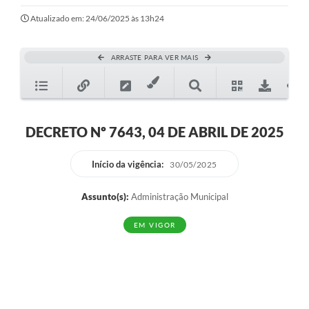
Ouvidoria
Atualizado em: 24/06/2025 às 13h24
Transparência
ARRASTE PARA VER MAIS
Programa de Incentivo ao Desenvolvimento
Legislação
Covid-19
DECRETO Nº 7643, 04 DE ABRIL DE 2025
Imóveis
Início da vigência:
30/05/2025
Protocolo
Assunto(s):
Administração Municipal
Doação CMDCA
EM VIGOR
Utilidades
Certidão Negativa de Empresa
Certidão Negativa de Imóvel