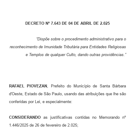
Parcerias com Organização da Sociedade Civil (OSC)
Conselhos Municipais
DECRETO Nº 7.643 DE 04 DE ABRIL DE 2.025
Lei Aldir Blanc
Cartas de Serviço ao Usuário
“Dispõe sobre o procedimento administrativo para o
reconhecimento de Imunidade Tributária para Entidades Religiosas
Publicidade
e Templos de qualquer Culto, dando outras providências.”
Principal
Galeria de Fotos
Notícias
RAFAEL PIOVEZAN
, Prefeito do Município de Santa Bárbara
d'Oeste, Estado de São Paulo, usando das atribuições que lhe são
Galeria de Vídeos
conferidas por Lei, e especialmente:
Legislação
CONSIDERANDO
as justificativas contidas no Memorando nº
Links
1.446/2025 de 26 de fevereiro de 2.025;
Enquete