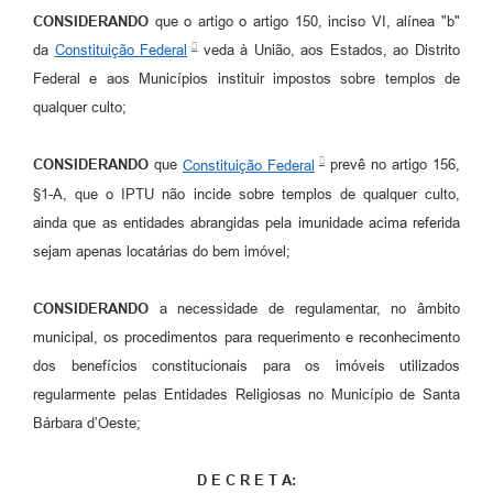
CONSIDERANDO
que o artigo o artigo 150, inciso VI, alínea "b"
Jornal
da
Constituição Federal
veda à União, aos Estados, ao Distrito
Agenda
Federal e aos Municípios instituir impostos sobre templos de
qualquer culto;
Contato
Plano Municipal de Segurança Pública
CONSIDERANDO
que
Constituição Federal
prevê no artigo 156,
§1-A, que o IPTU não incide sobre templos de qualquer culto,
Plano de Contratações Anuais
ainda que as entidades abrangidas pela imunidade acima referida
sejam apenas locatárias do bem imóvel;
CONSIDERANDO
a necessidade de regulamentar, no âmbito
municipal, os procedimentos para requerimento e reconhecimento
dos benefícios constitucionais para os imóveis utilizados
regularmente pelas Entidades Religiosas no Município de Santa
Bárbara d’Oeste;
D E C R E T A: