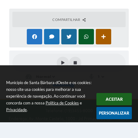
COMPARTILHAR
Município de Santa Bárbara dOeste e os cookies:
nosso site usa cookies para melhorar a sua
experiência de navegação. Ao continuar você
ACEITAR
concorda com a nossa
Política de Cookies
e
Privacidade
.
Telefone: (19)3455-8000
PERSONALIZAR
Endereço: Av. Monte Castelo, 1000 - Jd Primavera | CEP: 13450-
901
Das 9 às 16 horas