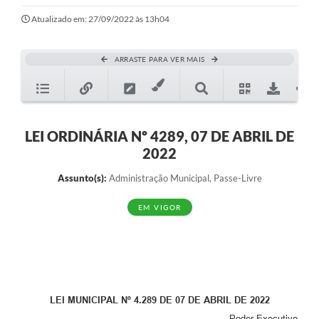
Ouvidoria
Atualizado em: 27/09/2022 às 13h04
Transparência
ARRASTE PARA VER MAIS
Programa de Incentivo ao Desenvolvimento
Legislação
Covid-19
LEI ORDINÁRIA Nº 4289, 07 DE ABRIL DE
2022
Imóveis
Assunto(s):
Administração Municipal, Passe-Livre
Protocolo
EM VIGOR
Doação CMDCA
Utilidades
Certidão Negativa de Empresa
Certidão Negativa de Imóvel
LEI MUNICIPAL Nº 4.289 DE 07 DE ABRIL DE 2022
Poder Executivo