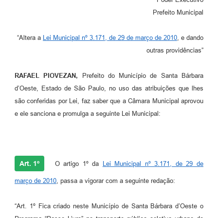
Parcerias com Organização da Sociedade Civil (OSC)
Prefeito Municipal
Conselhos Municipais
“Altera a
Lei Municipal nº 3.171, de 29 de março de 2010
, e dando
Lei Aldir Blanc
outras providências”
Cartas de Serviço ao Usuário
RAFAEL PIOVEZAN,
Prefeito do Município de Santa Bárbara
Publicidade
d’Oeste, Estado de São Paulo, no uso das atribuições que lhes
Principal
são conferidas por Lei, faz saber que a Câmara Municipal aprovou
e ele sanciona e promulga a seguinte Lei Municipal:
Galeria de Fotos
Notícias
Galeria de Vídeos
Art. 1º
O artigo 1º da
Lei Municipal nº 3.171, de 29 de
Legislação
março de 2010
, passa a vigorar com a seguinte redação:
Links
“Art. 1º Fica criado neste Município de Santa Bárbara d’Oeste o
Enquete