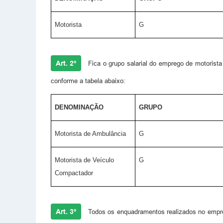
Motorista
G
Art. 2º
Fica o grupo salarial do emprego de motorist
conforme a tabela abaixo:
DENOMINAÇÃO
GRUPO
Motorista de Ambulância
G
Motorista de Veículo
G
Compactador
Art. 3º
Todos os enquadramentos realizados no emprego