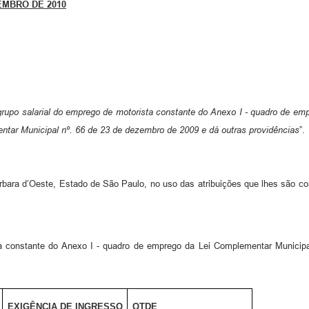
EMBRO DE 2010
 grupo salarial do emprego de motorista constante do Anexo I - quadro de e
tar Municipal nº. 66 de 23 de dezembro de 2009 e dá outras providências
”.
árbara d’Oeste, Estado de São Paulo, no uso das atribuições que lhes são co
ta constante do Anexo I - quadro de emprego da Lei Complementar Municip
EXIGÊNCIA DE INGRESSO
QTDE