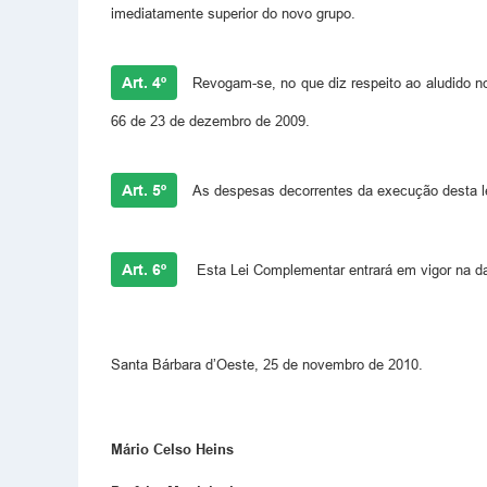
imediatamente superior do novo grupo.
Art. 4º
Revogam-se, no que diz respeito ao aludido no
66 de 23 de dezembro de 2009.
Art. 5º
As despesas decorrentes da execução desta le
Art. 6º
Esta Lei Complementar entrará em vigor na da
Santa Bárbara d’Oeste, 25 de novembro de 2010.
Mário Celso Heins