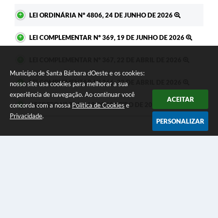
LEI ORDINÁRIA Nº 4806, 24 DE JUNHO DE 2026
LEI COMPLEMENTAR Nº 369, 19 DE JUNHO DE 2026
LEI COMPLEMENTAR Nº 367, 22 DE ABRIL DE 2026
Município de Santa Bárbara dOeste e os cookies:
LEI COMPLEMENTAR Nº 366, 22 DE ABRIL DE 2026
nosso site usa cookies para melhorar a sua
experiência de navegação. Ao continuar você
ACEITAR
DECRETO Nº 7744, 19 DE JANEIRO DE 2026
concorda com a nossa
Política de Cookies
e
Privacidade
.
PERSONALIZAR
Seja o primeiro a curtir esta
GOSTEI
NÃO GOSTEI
legislação.
COMPARTILHAR