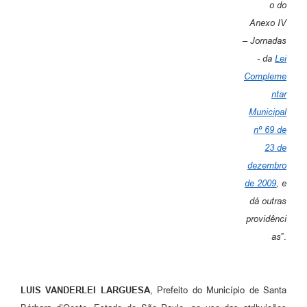
o do
Jornal
Anexo IV
– Jornadas
Agenda
- da
Lei
Contato
Compleme
ntar
Plano Municipal de Segurança Pública
Municipal
Plano de Contratações Anuais
nº 69 de
23 de
dezembro
de 2009
, e
dá outras
providênci
as
”.
LUIS VANDERLEI LARGUESA
, Prefeito do Município de Santa