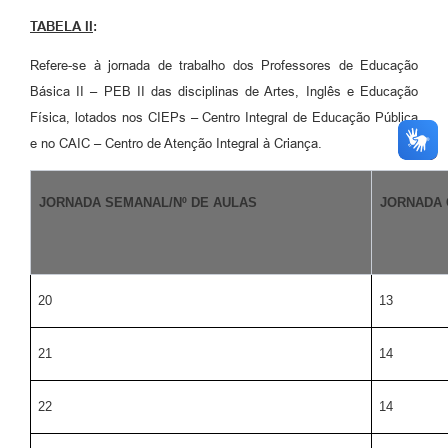
TABELA II
:
Refere-se à jornada de trabalho dos Professores de Educação
Básica II – PEB II das disciplinas de Artes, Inglês e Educação
Física, lotados nos CIEPs – Centro Integral de Educação Pública
e no CAIC – Centro de Atenção Integral à Criança.
JORNADA SEMANAL/Nº DE AULAS
JORNADA
20
13
21
14
22
14