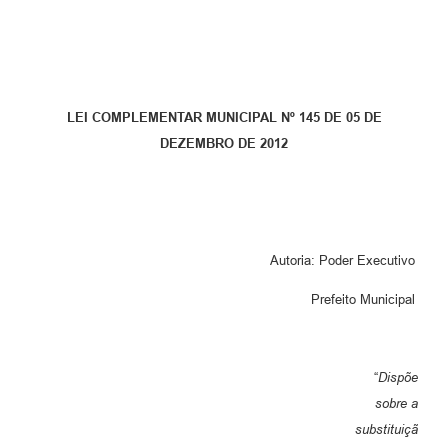
Parcerias com Organização da Sociedade Civil (OSC)
Conselhos Municipais
Lei Aldir Blanc
LEI COMPLEMENTAR MUNICIPAL Nº 145 DE 05 DE
Cartas de Serviço ao Usuário
DEZEMBRO DE 2012
Publicidade
Principal
Galeria de Fotos
Autoria: Poder Executivo
Notícias
Prefeito Municipal
Galeria de Vídeos
Legislação
“
Dispõe
Links
sobre a
substituiçã
Enquete