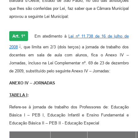
Bárbara d’Oeste, Estado de São Paulo, no uso das atribuições
que lhes são conferidas por Lei, faz saber que a Câmara Municipal
aprovou a seguinte Lei Municipal:
Art. 1º
Em atedimento à
Lei nº 11.738 de 16 de julho de
2008
, que limita em 2/3 (dois terços) a jornada de trabalho dos
docentes em sala de aula com alunos, fica o Anexo IV –
Jornadas, incluso na Lei Complementar nº. 69 de 23 de dezembro
de 2009, substituído pelo seguinte Anexo IV – Jornadas:
ANEXO IV – JORNADAS
TABELA I
:
Refere-se à jornada de trabalho dos Professores de: Educação
Básica I – PEB I, Educação Infantil e Ensino Fundamental e
Educação Básica II – PEB II - Educação Especial