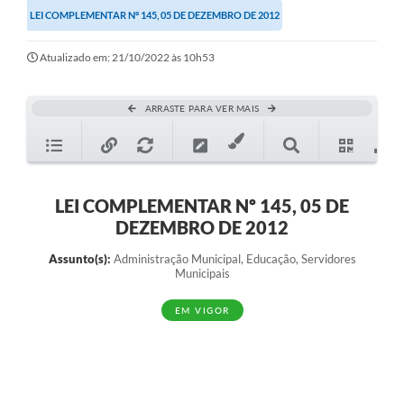
LEI COMPLEMENTAR Nº 145, 05 DE DEZEMBRO DE 2012
Ouvidoria
Transparência
Atualizado em: 21/10/2022 às 10h53
Programa de Incentivo ao Desenvolvimento
ARRASTE PARA VER MAIS
Legislação
Covid-19
Imóveis
LEI COMPLEMENTAR Nº 145, 05 DE
DEZEMBRO DE 2012
Protocolo
Assunto(s):
Administração Municipal, Educação, Servidores
Doação CMDCA
Municipais
Utilidades
EM VIGOR
Certidão Negativa de Empresa
Certidão Negativa de Imóvel